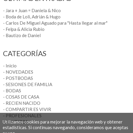
- Jara + Juan = Daniela & Nico
- Boda de Loli, Adrián & Hugo
- Carlos De Miguel Aguado para "Hasta llegar al mar"
- Felpa & Alicia Rubio
- Bautizo de Daniel
CATEGORÍAS
- Inicio
- NOVEDADES
- POSTBODAS
- SESIONES DE FAMILIA
- BODAS
- COSAS DE CASA
- RECIEN NACIDO
- COMPARTIR ES VIVIR
- PROFESIONALES
Utilizamos cookies para mejorar la navegación web y obtener
- BAUTIZOS
estadísticas. Si continuas navegando, consideramos que aceptas
su uso.