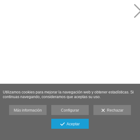
Utilizamos cookies para mejorar la navegación web y obtener estadísticas. Si
continuas navegando, consideramos que aceptas su uso.
Más información
Configurar
Rechazar
Aceptar