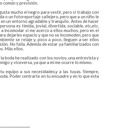
ido común y previsión.
gusta mucho el negro para vestir, pero si trabajo con
da o un fotoreportaje callejero, pero que a un niño le
 en un entorno agradable y tranquilo. Antes de hacer
sona es tímida, jovial, divertida, sociable, etc,etc.
 a incomodar si me acerco a ellos muchos, pero en el
para dejarles espacio y que no se incomoden, pero que
biente se relaje y, poco a poco, lleguen a ser ellos
esión. No falla. Además de estar ya familiarizados con
s. Más ellos.
 la boda he realizado con los novios, una entrevista y
migo y viceversa, ya que a mi me ocurre lo mismo.
tu equipo a sus necesidades,y a las tuyas. Siempre,
moda. Poder centrarte en tu encuadre y en lo que esta