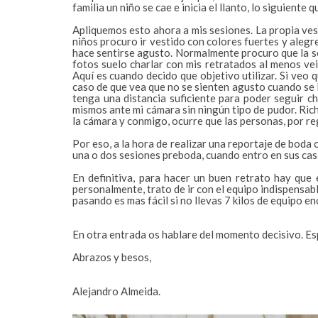
familia un niño se cae e inicia el llanto, lo siguient
Apliquemos esto ahora a mis sesiones. La propia vest
niños procuro ir vestido con colores fuertes y alegre
hace sentirse agusto. Normalmente procuro que la se
fotos suelo charlar con mis retratados al menos vein
Aquí es cuando decido que objetivo utilizar. Si veo
caso de que vea que no se sienten agusto cuando se l
tenga una distancia suficiente para poder seguir ch
mismos ante mi cámara sin ningún tipo de pudor. Richa
la cámara y conmigo, ocurre que las personas, por re
Por eso, a la hora de realizar una reportaje de boda 
una o dos sesiones preboda, cuando entro en sus casa
En definitiva, para hacer un buen retrato hay que 
personalmente, trato de ir con el equipo indispensab
pasando es mas fácil si no llevas 7 kilos de equipo en
En otra entrada os hablare del momento decisivo. E
Abrazos y besos,
Alejandro Almeida.