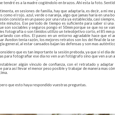
e que tendré es a la madre cogiéndolo en brazos. Ahí esta la foto. Sent
imenta, en sesiones de familia, hay que adaptarla, es decir, a mi me 
s como el rojo, azul, verde o naranja, algo que jamas haría en una bo
sión consista en un paseo por una ruta ya establecida, casi siempre,
te minutos. Ese periodo de tiempo es suficiente para saber si una per
 que son sociables y seguros pongo el 50mm porque se que no se van
es fotografía o son tímidos utilizo un teleobjetivo corto, el 85 mm 
arlando con ellos. El paseo en un entorno agradable hace que el am
r Avedon tenia razón, los mejores retratos son los del final de la s
gla general, al estar cansados bajan las defensas y son mas auténtico
considero que es tan importante la sesión preboda, ya que si el día de
s para fotografiar ese día no ven a un fotógrafo sino que ven a un a
establecer algún vinculo de confianza, con el retratado y adaptar 
le para así llevar el menor peso posible y trabajar de manera mas có
cima.
spero que esto haya respondido vuestras preguntas.